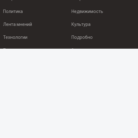
Политика
Недвижимость
Лента мнений
Культура
Технологии
Подробно
Происшествия
Здоровье
Экономика
Арктика
ПОДПИСКА
Подпишись на рассылку NEWSROOM24
и будь
в курсе новостей в своём городе:
Подписаться