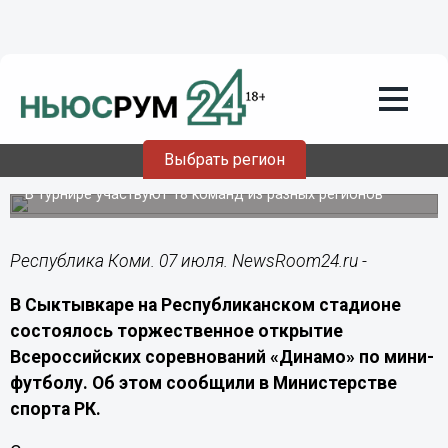
Спорт
07.07.2026
20:30
В Коми стартовали всероссийские
Выбрать регион
соревнования по мини-футболу
В турнире участвуют 18 команд из разных регионов
Республика Коми. 07 июля. NewsRoom24.ru -
В Сыктывкаре на Республиканском стадионе
состоялось торжественное открытие
Всероссийских соревнований «Динамо» по мини-
футболу. Об этом
сообщили в Министерстве
спорта РК.