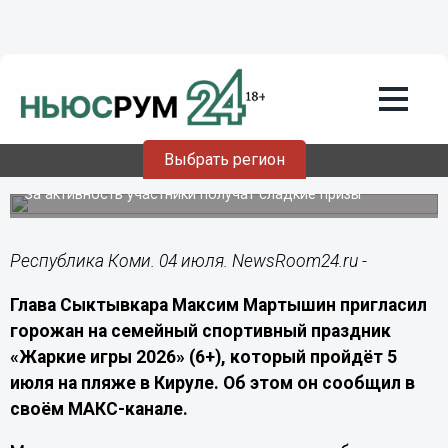
Спорт
04.07.2026
14:00
Семейный праздник спорта «Жаркие
Выбрать регион
игры 2026» пройдет в Коми 5 июля
За активность участники получат сладкие призы
Республика Коми. 04 июля. NewsRoom24.ru -
Глава Сыктывкара Максим Мартышин пригласил
горожан на семейный спортивный праздник
«Жаркие игры 2026» (6+), который пройдёт 5
июля на пляже в Кируле. Об этом он сообщил в
своём МАКС-канале.