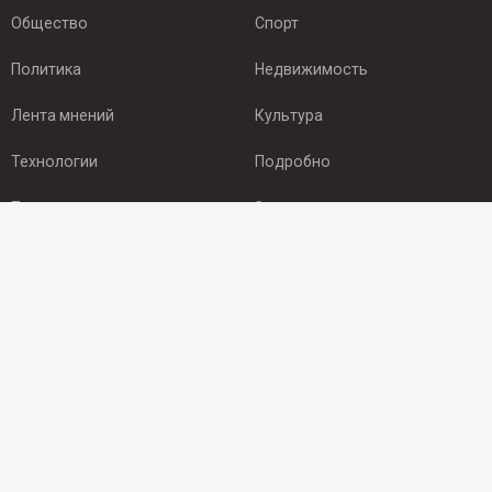
Общество
Спорт
Политика
Недвижимость
Лента мнений
Культура
Технологии
Подробно
Происшествия
Здоровье
Экономика
Арктика
ПОДПИСКА
Подпишись на рассылку NEWSROOM24
и будь
в курсе новостей в своём городе:
Подписаться