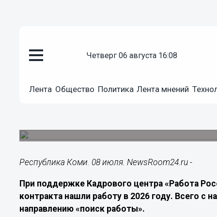
четверг 06 августа 16:08
Подробно
08.07.2026
22:00
Лента
Общество
Политика
Лента мнений
Техно
Более 200 жителей Коми нашли
2026 году
Ежемесячная выплата составляет до 27,6 тысяч
Республика Коми. 08 июля. NewsRoom24.ru -
При поддержке Кадрового центра «Работа Рос
контракта нашли работу в 2026 году. Всего с н
направлению «поиск работы».