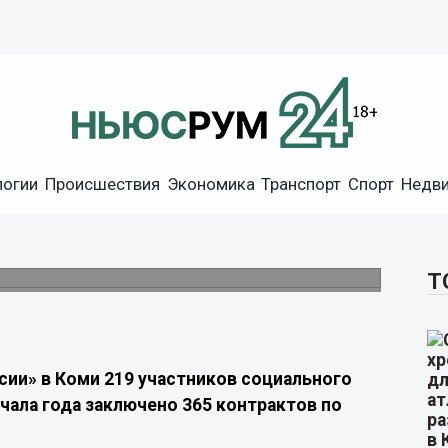
логии
Происшествия
Экономика
Транспорт
Спорт
Недв
 работу по соцконтракту в
и рублей
Т
сии» в Коми 219 участников социального
ачала года заключено 365 контрактов по