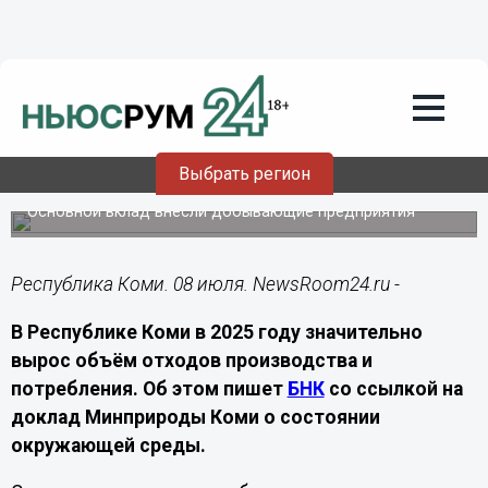
Подробно
08.07.2026
21:00
В Коми на 42% вырос объём
Выбрать регион
промышленных отходов за год
Основной вклад внесли добывающие предприятия
Республика Коми. 08 июля. NewsRoom24.ru -
В Республике Коми в 2025 году значительно
вырос объём отходов производства и
потребления. Об этом пишет
БНК
со ссылкой на
доклад Минприроды Коми о состоянии
окружающей среды.