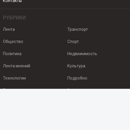
Контакты
РУБРИКИ
Лента
Транспорт
Общество
Спорт
Политика
Недвижимость
Лента мнений
Культура
Технологии
Подробно
Происшествия
Здоровье
Экономика
Арктика
ПОДПИСКА
Подпишись на рассылку NEWSROOM24
и будь