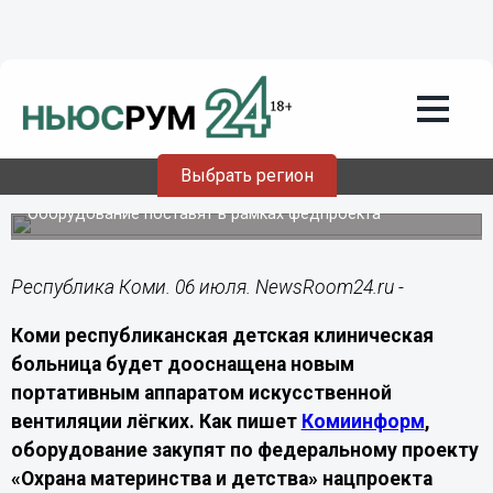
Экономика
06.07.2026
09:00
Детская больница Коми получит
Выбрать регион
аппарат ИВЛ за 4,25 млн рублей
Оборудование поставят в рамках федпроекта
Республика Коми. 06 июля. NewsRoom24.ru -
Коми республиканская детская клиническая
больница будет дооснащена новым
портативным аппаратом искусственной
вентиляции лёгких. Как пишет
Комиинформ
,
оборудование закупят по федеральному проекту
«Охрана материнства и детства» нацпроекта