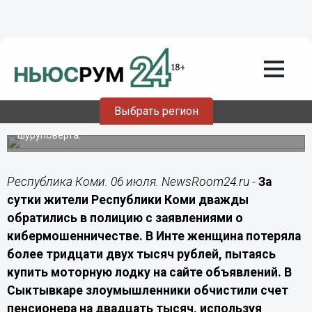
Происшествия
06.07.2026
12:00
Двое жителей Коми пострадали от
мошенников: полиция призывает к
бдительности
Выбрать регион
За сутки дистанционные аферисты обманули жительницу
Инты при покупке лодки и сыктывкарца при продаже
шуруповерта.
Республика Коми. 06 июля. NewsRoom24.ru -
За
сутки жители Республики Коми дважды
обратились в полицию с заявлениями о
кибермошенничестве. В Инте женщина потеряла
более тридцати двух тысяч рублей, пытаясь
купить моторную лодку на сайте объявлений. В
Сыктывкаре злоумышленники обчистили счет
пенсионера на двадцать тысяч, используя