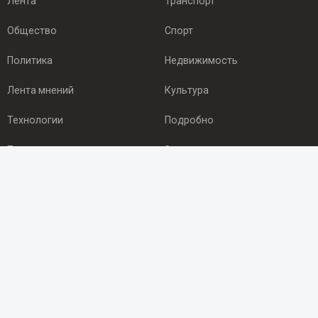
Лента
Транспорт
Общество
Спорт
Политика
Недвижимость
Лента мнений
Культура
Технологии
Подробно
Происшествия
Здоровье
Экономика
Арктика
ПОДПИСКА
Подпишись на рассылку NEWSROOM24
и будь
в курсе новостей в своём городе: