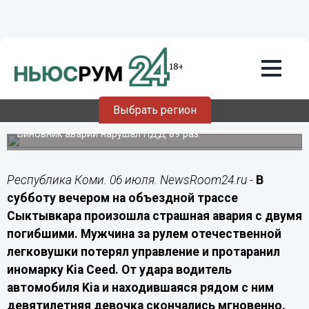
Происшествия
06.07.2026
11:30
Женщина-водитель Kia и ее дочь
погибли в лобовом столкновении в
Выбрать регион
Сыктывкаре
Виновник аварии нарушал ПДД 89 раз.
Республика Коми. 06 июля. NewsRoom24.ru -
В
субботу вечером на объездной трассе
Сыктывкара произошла страшная авария с двумя
погибшими. Мужчина за рулем отечественной
легковушки потерял управление и протаранил
иномарку Kia Ceed. От удара водитель
автомобиля Kia и находившаяся рядом с ним
девятилетняя девочка скончались мгновенно.