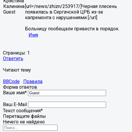
Кристина
Калинина
[url=/news/zhizn/253917/]Черная плесень
Guest
появилась в Сергачской ЦРБ из-за
капремонта с нарушениями [/url]
Больницу пообещали привести в порядок.
Имя
Страницы:
1
Ответить
Читают тему
BBCode
Правила
Форма ответов
Ваше имя
*
Ваш E-Mail
Текст сообщения
*
Перетащите файлы
Ничего не найдено